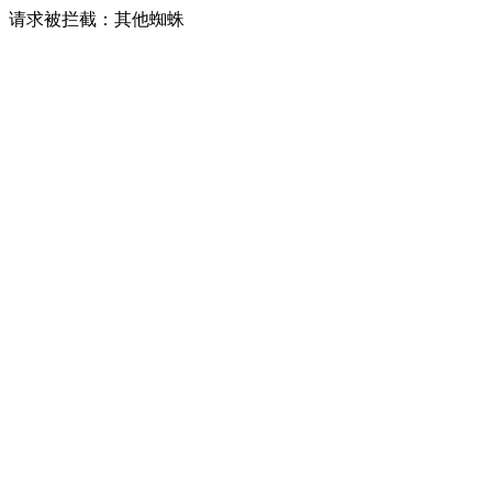
请求被拦截：其他蜘蛛