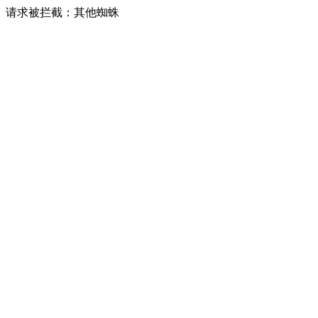
请求被拦截：其他蜘蛛