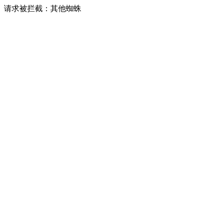
请求被拦截：其他蜘蛛