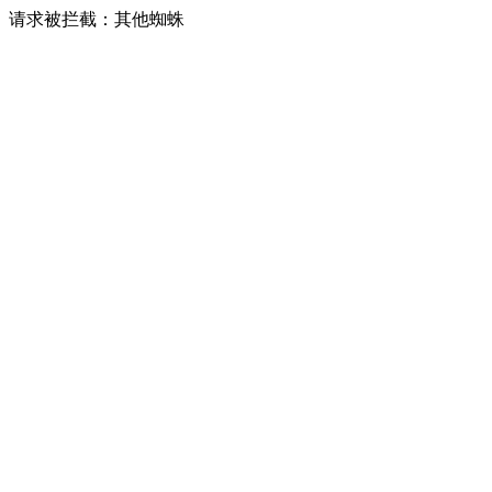
请求被拦截：其他蜘蛛