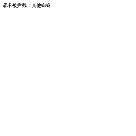
请求被拦截：其他蜘蛛