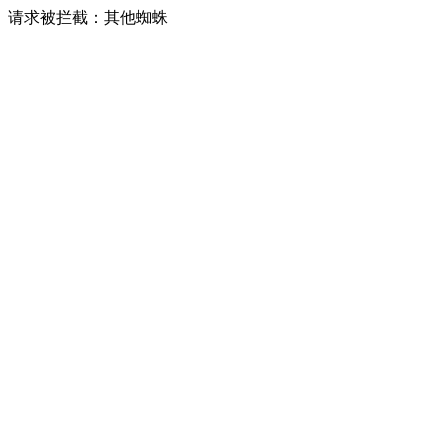
请求被拦截：其他蜘蛛