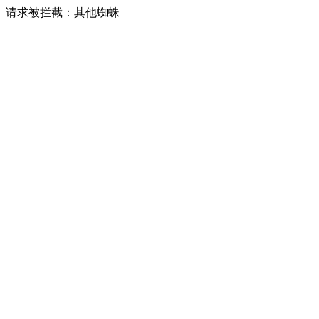
请求被拦截：其他蜘蛛