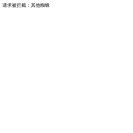
请求被拦截：其他蜘蛛