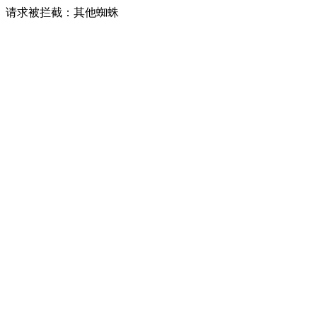
请求被拦截：其他蜘蛛