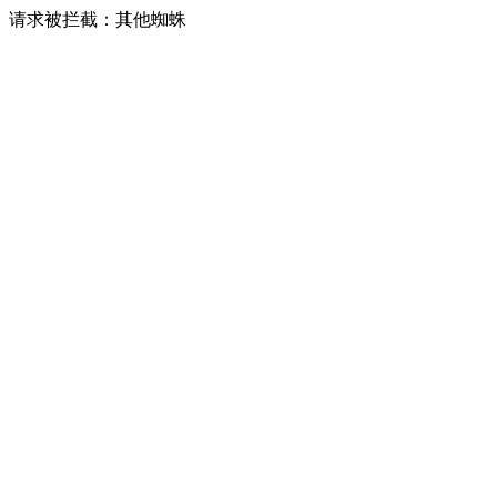
请求被拦截：其他蜘蛛