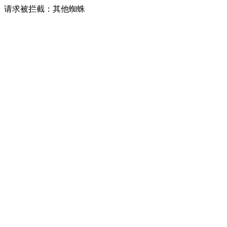
请求被拦截：其他蜘蛛