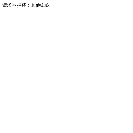
请求被拦截：其他蜘蛛