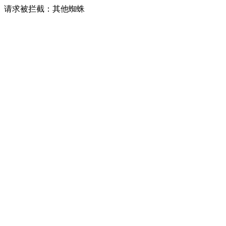
请求被拦截：其他蜘蛛