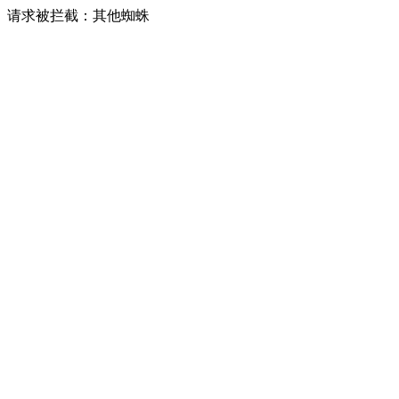
请求被拦截：其他蜘蛛