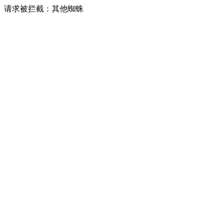
请求被拦截：其他蜘蛛