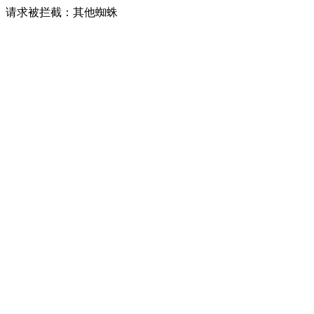
请求被拦截：其他蜘蛛