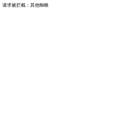
请求被拦截：其他蜘蛛