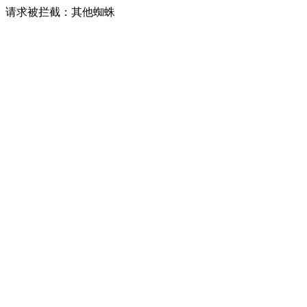
请求被拦截：其他蜘蛛