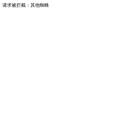
请求被拦截：其他蜘蛛