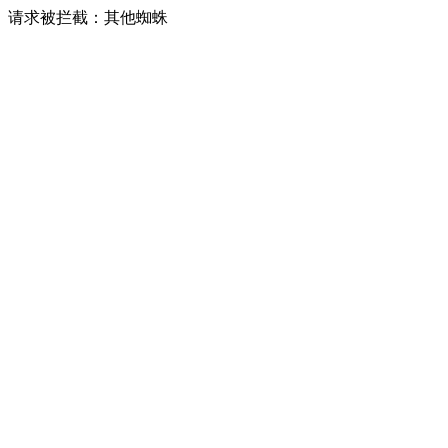
请求被拦截：其他蜘蛛