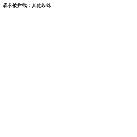
请求被拦截：其他蜘蛛