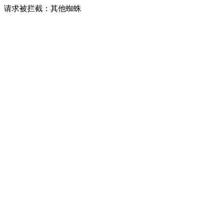
请求被拦截：其他蜘蛛