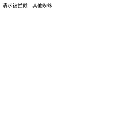
请求被拦截：其他蜘蛛