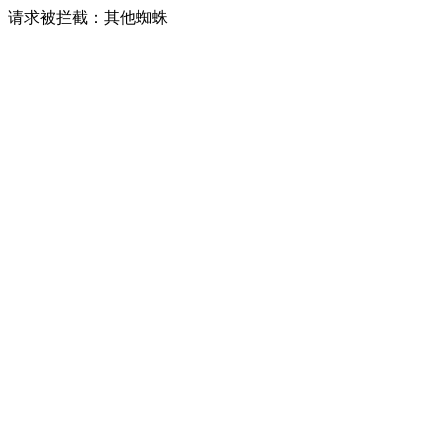
请求被拦截：其他蜘蛛