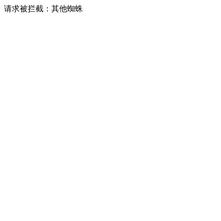
请求被拦截：其他蜘蛛