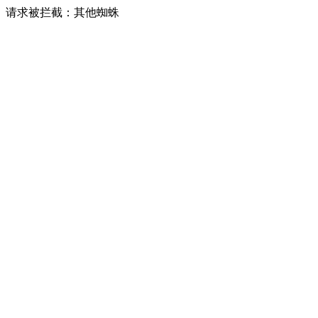
请求被拦截：其他蜘蛛