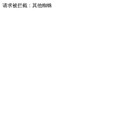
请求被拦截：其他蜘蛛