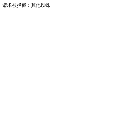
请求被拦截：其他蜘蛛