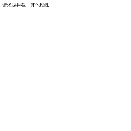
请求被拦截：其他蜘蛛