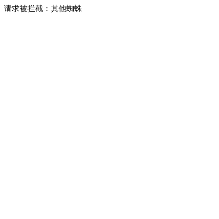
请求被拦截：其他蜘蛛