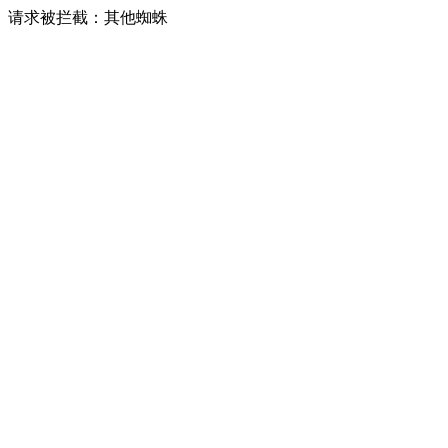
请求被拦截：其他蜘蛛