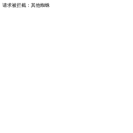
请求被拦截：其他蜘蛛