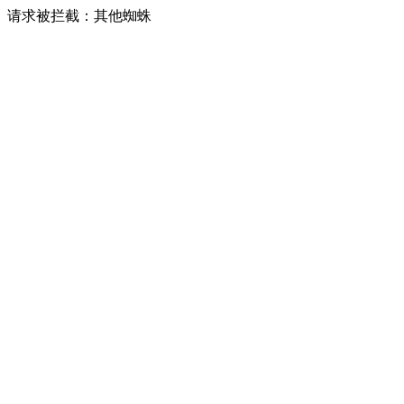
请求被拦截：其他蜘蛛