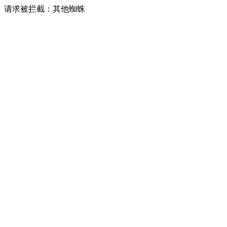
请求被拦截：其他蜘蛛