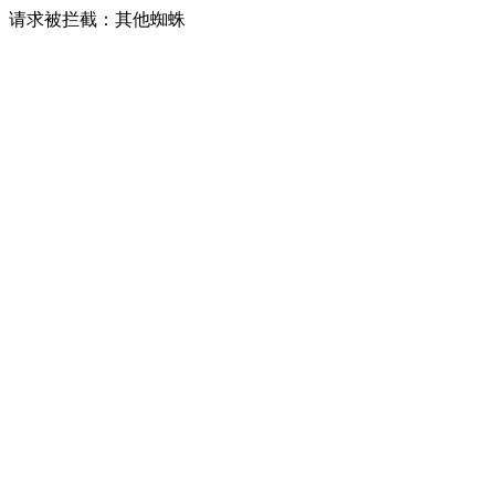
请求被拦截：其他蜘蛛