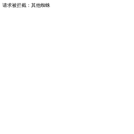
请求被拦截：其他蜘蛛