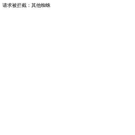
请求被拦截：其他蜘蛛