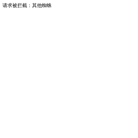
请求被拦截：其他蜘蛛