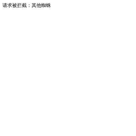
请求被拦截：其他蜘蛛