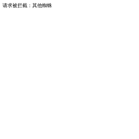
请求被拦截：其他蜘蛛