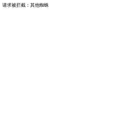
请求被拦截：其他蜘蛛