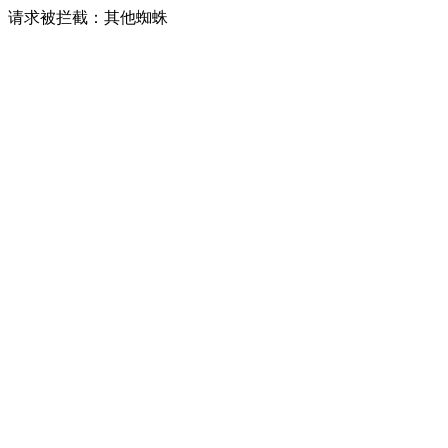
请求被拦截：其他蜘蛛