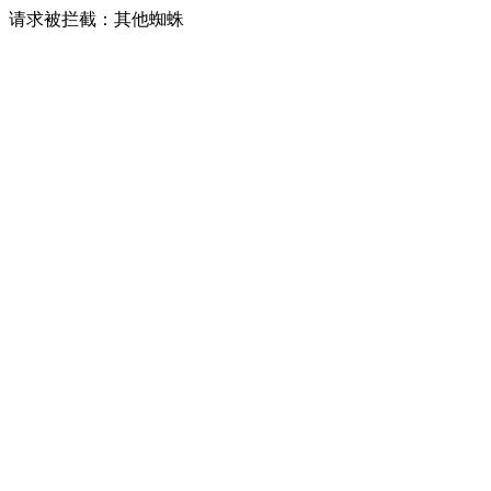
请求被拦截：其他蜘蛛