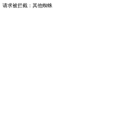
请求被拦截：其他蜘蛛