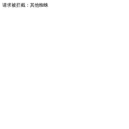
请求被拦截：其他蜘蛛