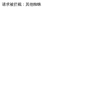
请求被拦截：其他蜘蛛