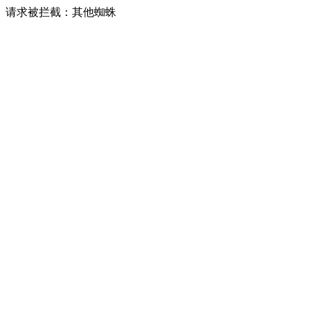
请求被拦截：其他蜘蛛