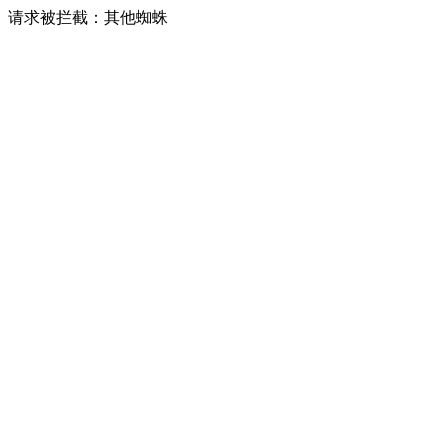
请求被拦截：其他蜘蛛