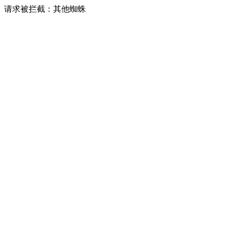
请求被拦截：其他蜘蛛