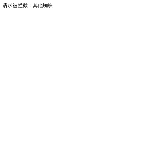
请求被拦截：其他蜘蛛